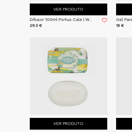
VER PRODUTO
Difusor 100ml Portus Cale | White Crane
29.5 €
18 €
VER PRODUTO