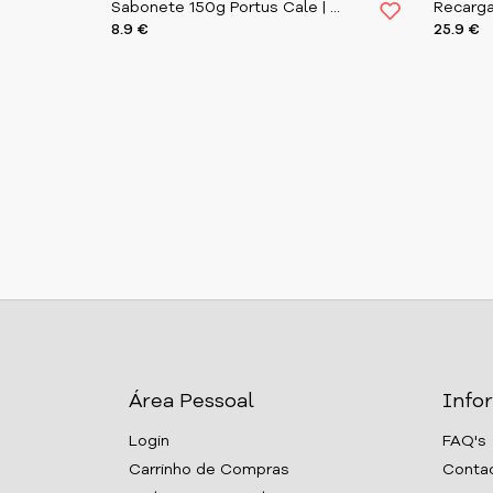
Sabonete 150g Portus Cale | White Crane
8.9 €
25.9 €
Área Pessoal
Info
Login
FAQ's
Carrinho de Compras
Conta