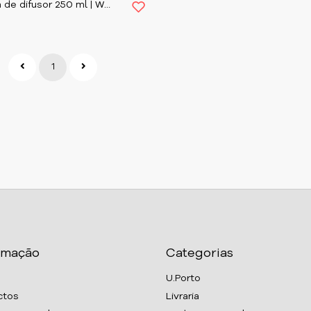
Recarga de difusor 250 ml | White Crane
1
rmação
Categorias
U.Porto
ctos
Livraria