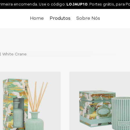
rimeira encomenda. Use o código:
LOJAUP10
. Portes grátis, para P
Home
Produtos
Sobre Nós
White Crane