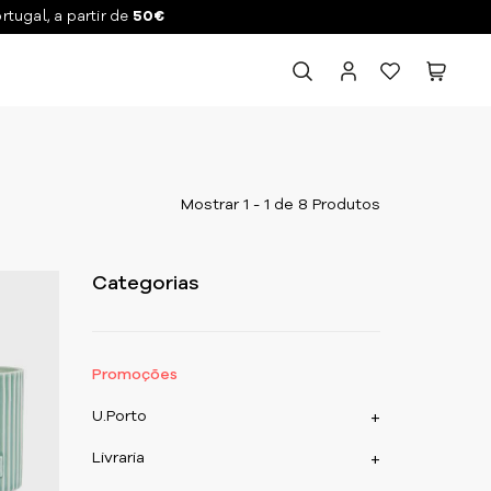
ortugal, a partir de
50€
Mostrar 1 - 1 de 8 Produtos
Categorias
Promoções
U.Porto
+
Livraria
+