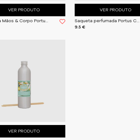
VER PRODUTO
VER PRODUTO
Gel Para Mãos & Corpo Portus Cale | White Crane
Saqueta perfumada Portus Cale | White Crane
9.5 €
VER PRODUTO