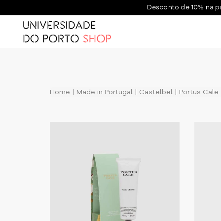
Desconto de 10% na p
Home
Made in Portugal
Castelbel
Portus Cale