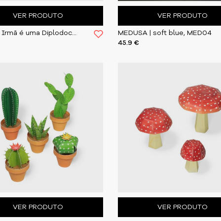
VER PRODUTO
VER PRODUTO
A Minha Irmã é uma Diplodoco, Orfeu Negro
MEDUSA | soft blue, MED04
45.9 €
VER PRODUTO
VER PRODUTO