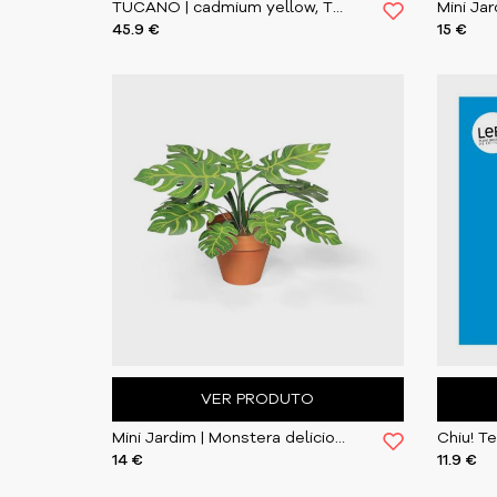
TUCANO | cadmium yellow, TOC05
Mini Ja
45.9 €
15 €
VER PRODUTO
Mini Jardim | Monstera deliciosa
Chiu! T
14 €
11.9 €