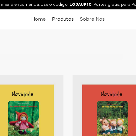
rimeira encomenda. Use o código:
LOJAUP10
. Portes grátis, para P
Home
Produtos
Sobre Nós