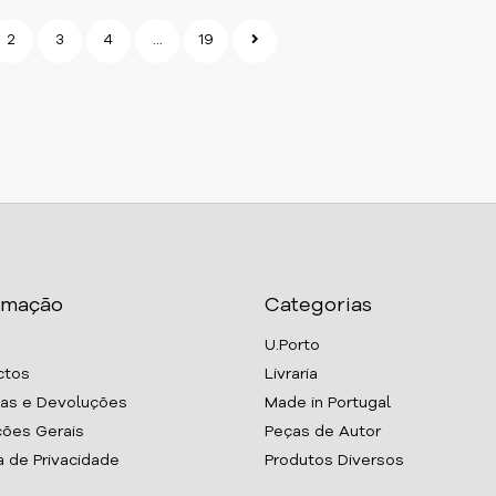
2
3
4
...
19
rmação
Categorias
U.Porto
ctos
Livraria
as e Devoluções
Made in Portugal
ões Gerais
Peças de Autor
ca de Privacidade
Produtos Diversos