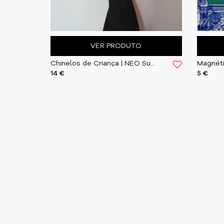
VER PRODUTO
Chinelos de Criança | NEO Sustainable & Social Des
Magnéti
14 €
5 €