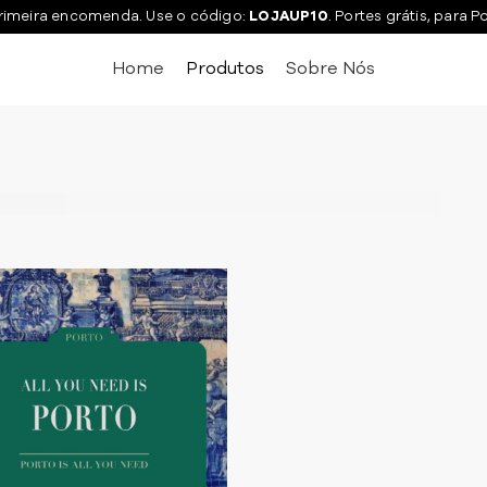
rimeira encomenda. Use o código:
LOJAUP10
. Portes grátis, para P
Home
Produtos
Sobre Nós