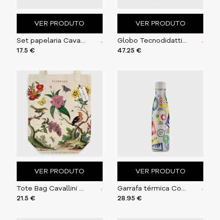
VER PRODUTO
VER PRODUTO
Set papelaria Cavallini Wildflowers
Globo Tecnodidattica Gaia 25cm RA
17.5 €
47.25 €
VER PRODUTO
VER PRODUTO
Tote Bag Cavallini 33x40.5cm Floreale
Garrafa térmica Cool Bottles Electric Garden 500ml
21.5 €
28.95 €