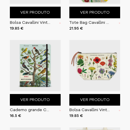
VER PRODUTO
VER PRODUTO
Bolsa Cavallini Vintage 15x22cm Botanica
Tote Bag Cavallini 33x40.5cm Botanica
19.85 €
21.95 €
VER PRODUTO
VER PRODUTO
Caderno grande Cavallini 15x20cm Birds
Bolsa Cavallini Vintage 15x22cm Wildflowers
16.5 €
19.85 €