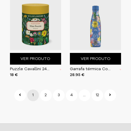
VER PRODUTO
VER PRODUTO
Puzzle Cavallini 240 pçs 27X35cm Wildflowers
Garrafa térmica Cool Bottles Sunshine Fiesta 500ml
18 €
28.95 €
1
2
3
4
...
12