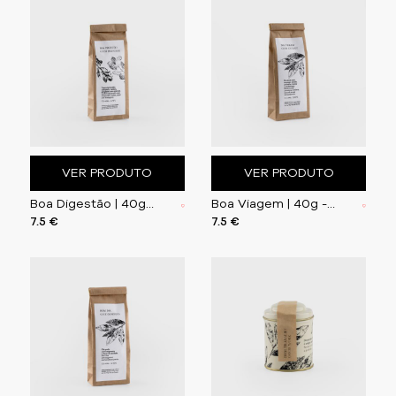
VER PRODUTO
VER PRODUTO
Boa Digestão | 40g - Tisana de Hortelã, Camomila,
Boa Viagem | 40g - Chá Preto com Morango, Arando,
7.5 €
7.5 €