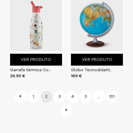
VER PRODUTO
VER PRODUTO
Garrafa térmica Cool Bottles Curious Explore 350ml
Globo Tecnodidattica Atlantis 40cm
26.95 €
169 €
1
2
3
4
5
...
101