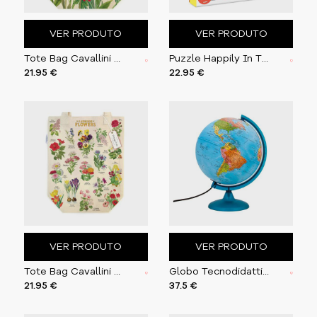
VER PRODUTO
VER PRODUTO
Tote Bag Cavallini 33x40.5cm Flower Garden
Puzzle Happily In The 80´s 1000 peças
21.95 €
22.95 €
VER PRODUTO
VER PRODUTO
Tote Bag Cavallini 33x40.5cm Language of Flowers
Globo Tecnodidattica Night&Day 25cm
21.95 €
37.5 €