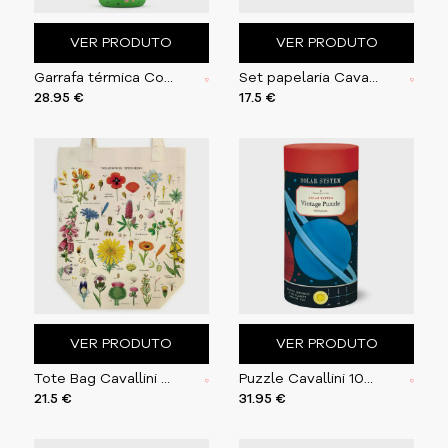
VER PRODUTO
VER PRODUTO
Garrafa térmica Cool Bottles Rolling Skaters 500ml
Set papelaria Cavallini Floreale
28.95 €
17.5 €
VER PRODUTO
VER PRODUTO
Tote Bag Cavallini 33x40.5cm Wildflowers
Puzzle Cavallini 1000 pçs 55X70cm Solar System
21.5 €
31.95 €