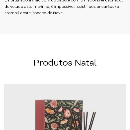
Embrulhado à mão com cuidado e com um adorável cachecol
de veludo azul-marinho, é impossível resistir aos encantos (e
aroma!) deste Boneco de Neve!
Produtos Natal