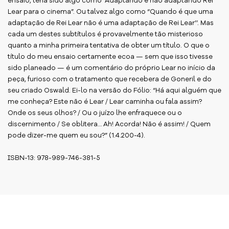
ensaio, teria sido algo como “Adaptando e não adaptando Rei
Lear para o cinema”. Ou talvez algo como “Quando é que uma
adaptação de Rei Lear não é uma adaptação de Rei Lear’’. Mas
cada um destes subtítulos é provavelmente tão misterioso
quanto a minha primeira tentativa de obter um título. O que o
título do meu ensaio certamente ecoa — sem que isso tivesse
sido planeado — é um comentário do próprio Lear no início da
peça, furioso com o tratamento que recebera de Goneril e do
seu criado Oswald. Ei-lo na versão do Fólio: “Há aqui alguém que
me conheça? Este não é Lear / Lear caminha ou fala assim?
Onde os seus olhos? / Ou o juízo lhe enfraquece ou o
discernimento / Se oblitera… Ah! Acorda! Não é assim! / Quem
pode dizer-me quem eu sou?” (1.4.200-4).
ISBN-13: 978-989-746-381-5