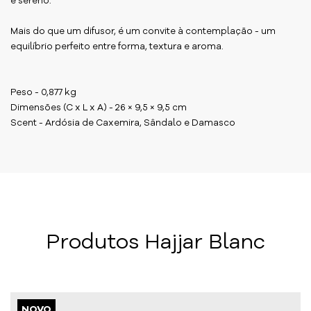
e sereno.
Mais do que um difusor, é um convite à contemplação - um
equilíbrio perfeito entre forma, textura e aroma.
Peso - 0,877 kg
Dimensões (C x L x A) - 26 × 9,5 × 9,5 cm
Scent - Ardósia de Caxemira, Sândalo e Damasco
Produtos Hajjar Blanc
NOVO