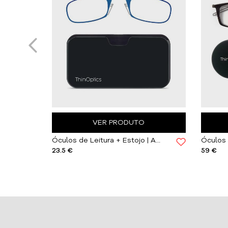
VER PRODUTO
Óculos de Leitura + Estojo | Preto
Óculos de Leitura + Estojo | Azuis
23.5 €
59 €