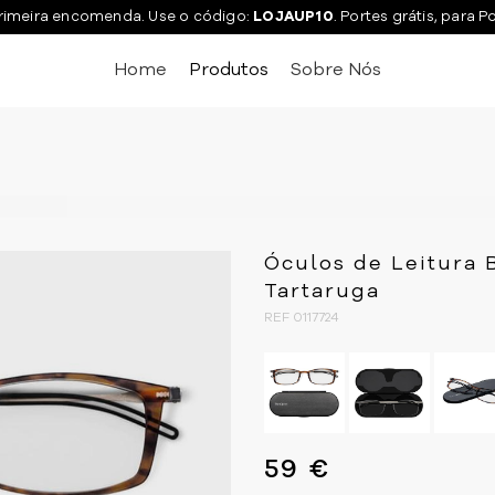
rimeira encomenda. Use o código:
LOJAUP10
. Portes grátis, para P
Home
Produtos
Sobre Nós
Óculos de Leitura 
Tartaruga
REF 0117724
59 €