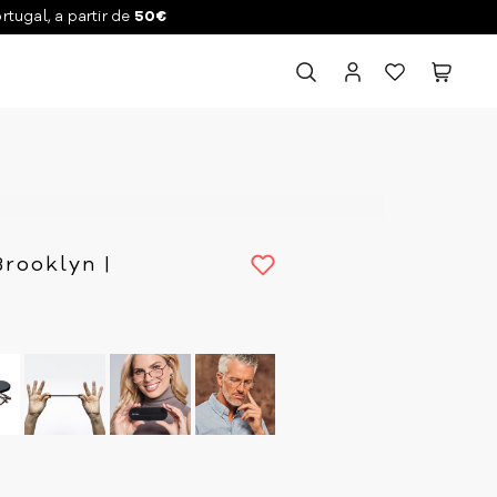
ortugal, a partir de
50€
Brooklyn |